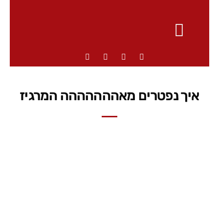
איך נפטרים מאההההההה המרגיז