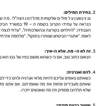
בחירת המילים
:
גנץ נשען על מילים שלקוחות מהז'רגון הצה"לי, מה 
כנראה על עתידו הקרו
העבודה: "להילחם בקורונה ובהשלכותיה", "עדיף לנצח
לאומי, "אתגרי הביטחון שנותרו בתוקף", "מלחמת אזרחים"
זה לא ה- מה, אלא ה-איך
:
הנאום כתוב טוב, אם כי כשהוא מושם בפיו של גנץ הוא 
להט ואנרגיה
:
כשאתם נואמים עליכם להיות מלאי אנרגיה ולהט כדי ל
שאתם מעבירים ופחות את מה שאמרתם. אם אתם מדבר
שלא תלהיבו מספיק וזה מה שאנשים יזכרו.
שיעור בכעס מידתי
: