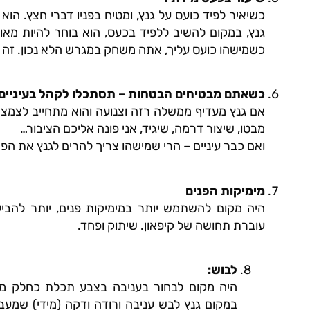
כשיאיר לפיד כועס על גנץ, ומטיח בפניו דברי חצץ. הוא 
גנץ, במקום להשיב ללפיד בכעס, הוא בוחר להיות מאו
כשמישהו כועס עליך, אתה משחק במגרש הלא נכון. זה 
כשאתם מבטיחים הבטחות – תסתכלו לקהל בעיניים
אם גנץ מעדיף ממשלה רזה וצנועה והוא מתחייב לצמצמ
מבטו, שיצור דרמה, שיגיד, אני פונה אליכם הציבור…
ואם כבר עיניים – הרי שמישהו צריך להרים לגנץ את הפרו
מימיקות הפנים
היה מקום להשתמש יותר במימיקות פנים, יותר להביע
עוברת תחושה של קיפאון. שיתוק ופחד.
לבוש
:
היה מקום לבחור בעניבה בצבע תכלת כחלק מסי
במקום גנץ לבש עניבה ורודה ודקה (מידי) שמעב