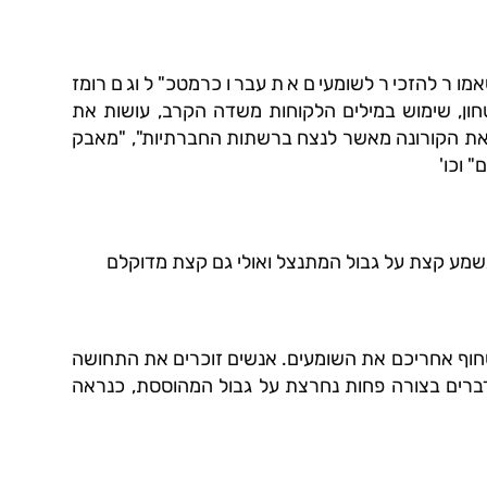
שאמור להזכיר לשומעים את עברו כרמטכ"ל וגם רומז
ב בקומה ה – 19 במשרד הביטחון, שימוש במילים הלקוחות משדה הקרב, עושות את
 את הקורונה מאשר לנצח ברשתות החברתיות", "מאבק
 וכו'
נשמע קצת על גבול המתנצל ואולי גם קצת מדוקלם
סחוף אחריכם את השומעים. אנשים זוכרים את התחושה
ים בצורה פחות נחרצת על גבול המהוססת, כנראה