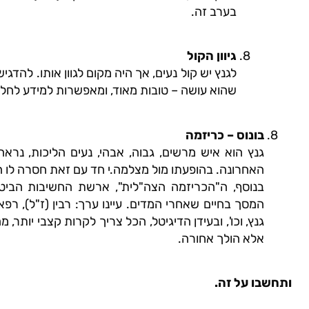
בערב זה.
גיוון הקול
לגנץ יש קול נעים, אך היה מקום לגוון אותו. להדג
שהוא עושה – טובות מאוד, ומאפשרות למידע לחלח
בונוס – כריזמה
גנץ הוא איש מרשים, גבוה, אבהי, נעים הליכות, נרא
האחרונה. בהופעתו מול מצלמה.י חד עם זאת חסרה לו הא
בנוסף, ה"הכריזמה הצה"לית", ארשת החשיבות הביטחו
המסך בחיים שאחרי המדים. עיינו ערך: רבין (ז"ל), רפאל א
גנץ, וכו', ובעידן הדיגיטל, הכל צריך לקרות קצבי יותר, מ
אלא הולך אחורה.
ותחשבו על זה.